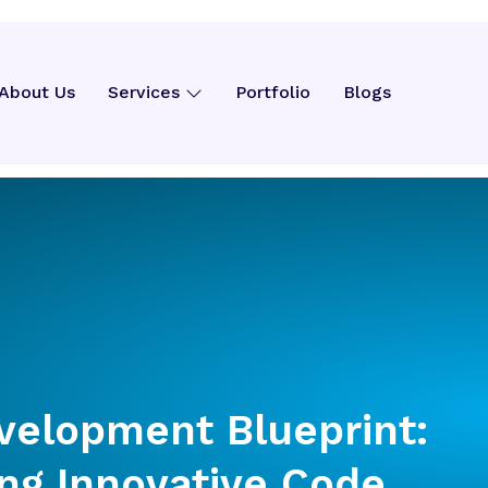
t Blueprint: Buildi
About Us
Services
Portfolio
Blogs
elopment Blueprint:
ing Innovative Code