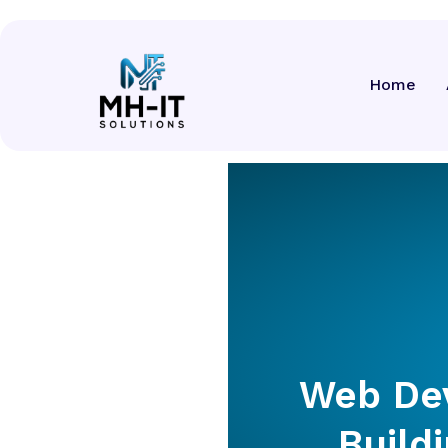
Web Developmen
Home
Code
Web Dev
Build